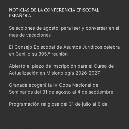
Honduras: Los desplazados invisibles de una crisis
olvidada
NOTICIAS DE LA CONFERENCIA EPISCOPAL
ESPAÑOLA
Bokalic: “En Argentina el Papa León señalará el
compromiso del cristiano”
Selecciones de agosto, para leer y conversar en el
mes de vacaciones
La matanza de niños en Gaza no cesa: 300
muertos en 300 días
El Consejo Episcopal de Asuntos Jurídicos celebra
en Canillo su 395.ª reunión
Tagle: La guerra desfigura el mundo, solo la
revelación de Dios lo transfigura
Abierto el plazo de inscripción para el Curso de
Actualización en Misionología 2026-2027
Presentada la Trienal de Arte de las Universidades
Católicas: «Exercises in Empathy»
Granada acogerá la IV Copa Nacional de
Seminarios del 31 de agosto al 4 de septiembre
Fortunatus Nwachukwu: la comunicación como
misión al servicio del Evangelio
Programación religiosa del 31 de julio al 6 de
agosto
SIGNIS 2026, dar voz a las religiosas en el espacio
público
Valoración muy positiva de la visita del Papa a