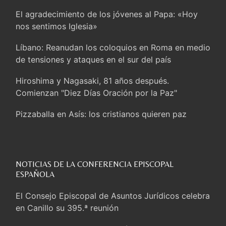
El agradecimiento de los jóvenes al Papa: «Hoy
nos sentimos Iglesia»
Líbano: Reanudan los coloquios en Roma en medio
de tensiones y ataques en el sur del país
Hiroshima y Nagasaki, 81 años después.
Comienzan "Diez Días Oración por la Paz"
Pizzaballa en Asís: los cristianos quieren paz
Sturla: La visita de León XIV será una buena
noticia para todo el Uruguay
NOTICIAS DE LA CONFERENCIA EPISCOPAL
León XIV: La revolución del Evangelio derriba los
ESPAÑOLA
muros que separan
El Consejo Episcopal de Asuntos Jurídicos celebra
La Iglesia en Ceuta: caridad y esperanza frente al
en Canillo su 395.ª reunión
drama migratorio