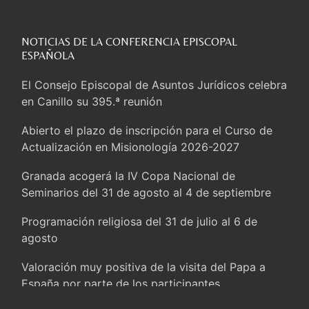
Sturla: La visita de León XIV será una buena
noticia para todo el Uruguay
NOTICIAS DE LA CONFERENCIA EPISCOPAL
León XIV: La revolución del Evangelio derriba los
ESPAÑOLA
muros que separan
El Consejo Episcopal de Asuntos Jurídicos celebra
La Iglesia en Ceuta: caridad y esperanza frente al
en Canillo su 395.ª reunión
drama migratorio
Abierto el plazo de inscripción para el Curso de
La visita del Papa a Perú será un tiempo de gracia
Actualización en Misionología 2026-2027
reconciliación y esperanza
Granada acogerá la IV Copa Nacional de
Cardenal Rossi: “La llegada del Papa León a
Seminarios del 31 de agosto al 4 de septiembre
Argentina es un homenaje a Francisco”
Programación religiosa del 31 de julio al 6 de
En Asís, León XIV invita a los jóvenes a «construir
agosto
la civilización del amor»
Valoración muy positiva de la visita del Papa a
El cardenal Parolin en México: Toda la sociedad
España por parte de los participantes
necesita el mensaje del Evangelio