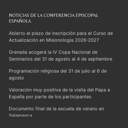
Ucrania, nuevos ataques de Moscú contra Kiev:
frenan el envío de misiles Patriot
NOTICIAS DE LA CONFERENCIA EPISCOPAL
ESPAÑOLA
El Papa: Ninguna prisión puede separar al hombre
del amor de Dios
Abierto el plazo de inscripción para el Curso de
Actualización en Misionología 2026-2027
Primer Coloquio entre cristianismo y
confucianismo en Seúl
Granada acogerá la IV Copa Nacional de
Seminarios del 31 de agosto al 4 de septiembre
El Papa a los jóvenes del Perú: Sean instrumentos
de Dios para reavivar la esperanza
Programación religiosa del 31 de julio al 6 de
agosto
Gaza, hacia el desarme de Hamás. Trump: Israel
abandonará la Franja
Valoración muy positiva de la visita del Papa a
España por parte de los participantes
La Iglesia en España reclama una respuesta
humanitaria a la situación migratoria en Ceuta
Documento final de la escuela de verano en
Salamanca
Dentro de un año, la JMJ en Seúl. Farrell: «Que sea
una auténtica experiencia de fe»
Los compromisos de Salamanca abren un proceso