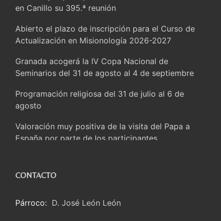
La Iglesia en Ceuta: caridad y esperanza frente al
en Canillo su 395.ª reunión
drama migratorio
Abierto el plazo de inscripción para el Curso de
La visita del Papa a Perú será un tiempo de gracia
Actualización en Misionología 2026-2027
reconciliación y esperanza
Granada acogerá la IV Copa Nacional de
Cardenal Rossi: “La llegada del Papa León a
Seminarios del 31 de agosto al 4 de septiembre
Argentina es un homenaje a Francisco”
Programación religiosa del 31 de julio al 6 de
En Asís, León XIV invita a los jóvenes a «construir
agosto
la civilización del amor»
Valoración muy positiva de la visita del Papa a
El cardenal Parolin en México: Toda la sociedad
España por parte de los participantes
necesita el mensaje del Evangelio
Documento final de la escuela de verano en
Santa María la Mayor, Makrickas: La gracia de
Salamanca
CONTACTO
Dios desciende sobre el mundo
Los compromisos de Salamanca abren un proceso
Cristianos y confucianos: Respeto y sabiduría para
Párroco:
D. José León León
para acompañar la vocación y el desarrollo
afrontar los urgentes desafíos de hoy
profesional del profesorado de Religión