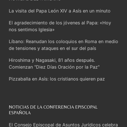
La visita del Papa León XIV a Asís en un minuto
El agradecimiento de los jóvenes al Papa: «Hoy
nos sentimos Iglesia»
Líbano: Reanudan los coloquios en Roma en medio
de tensiones y ataques en el sur del país
Hiroshima y Nagasaki, 81 años después.
Comienzan "Diez Días Oración por la Paz"
Pizzaballa en Asís: los cristianos quieren paz
Sturla: La visita de León XIV será una buena
noticia para todo el Uruguay
NOTICIAS DE LA CONFERENCIA EPISCOPAL
León XIV: La revolución del Evangelio derriba los
ESPAÑOLA
muros que separan
El Consejo Episcopal de Asuntos Jurídicos celebra