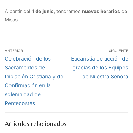
A partir del
1 de junio
, tendremos
nuevos horarios
de
Misas.
Navegación
ANTERIOR
SIGUIENTE
de
Entrada
Entrada
Celebración de los
Eucaristía de acción de
anterior:
siguiente:
entradas
Sacramentos de
gracias de los Equipos
Iniciación Cristiana y de
de Nuestra Señora
Confirmación en la
solemnidad de
Pentecostés
Artículos relacionados