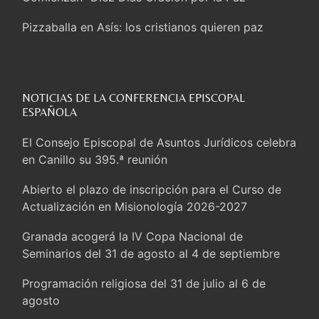
Pizzaballa en Asís: los cristianos quieren paz
Sturla: La visita de León XIV será una buena
noticia para todo el Uruguay
NOTICIAS DE LA CONFERENCIA EPISCOPAL
León XIV: La revolución del Evangelio derriba los
ESPAÑOLA
muros que separan
El Consejo Episcopal de Asuntos Jurídicos celebra
La Iglesia en Ceuta: caridad y esperanza frente al
en Canillo su 395.ª reunión
drama migratorio
Abierto el plazo de inscripción para el Curso de
La visita del Papa a Perú será un tiempo de gracia
Actualización en Misionología 2026-2027
reconciliación y esperanza
Granada acogerá la IV Copa Nacional de
Cardenal Rossi: “La llegada del Papa León a
Seminarios del 31 de agosto al 4 de septiembre
Argentina es un homenaje a Francisco”
Programación religiosa del 31 de julio al 6 de
En Asís, León XIV invita a los jóvenes a «construir
agosto
la civilización del amor»